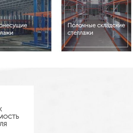
онесущие
Полочные складские
ллажи
стеллажи
обнее
Подробнее
ж
мость
ля