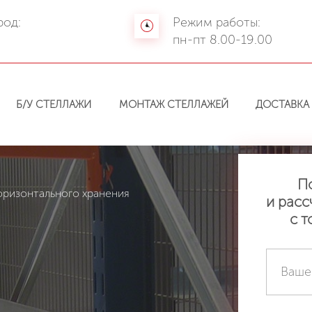
род:
Режим работы:
а
пн-пт 8.00-19.00
Б/У СТЕЛЛАЖИ
МОНТАЖ СТЕЛЛАЖЕЙ
ДОСТАВКА
П
оризонтального хранения
и расс
с т