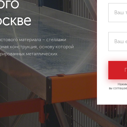
ого
оскве
истового материала – стеллажи
рная конструкция, основу которой
орированных металлических
Нажим
вы соглашае