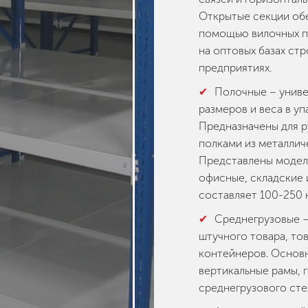
Открытые секции обе
помощью вилочных по
на оптовых базах ст
предприятиях.
Полочные – униве
размеров и веса в уп
Предназначены для р
полками из металлич
Представлены моделя
офисные, складские и
составляет 100-250 к
Среднегрузовые –
штучного товара, то
контейнеров. Основ
вертикальные рамы, 
среднегрузового сте