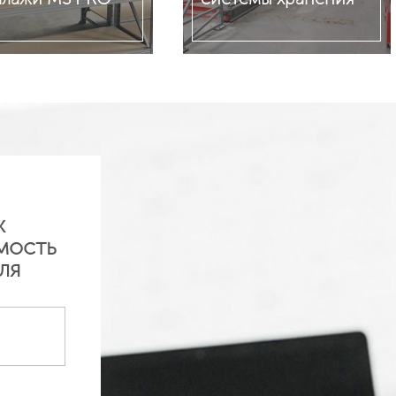
обнее
Подробнее
ж
мость
ля