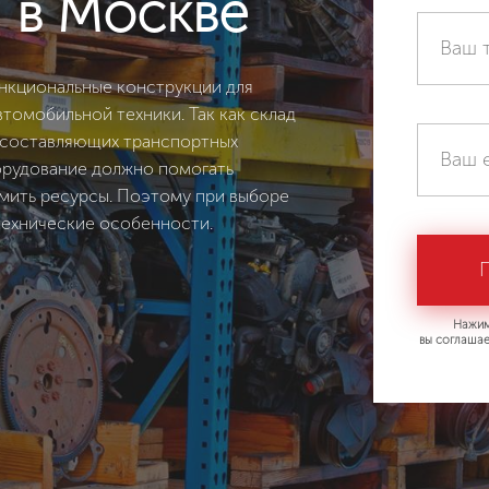
 в Москве
ункциональные конструкции для
втомобильной техники. Так как склад
х составляющих транспортных
орудование должно помогать
мить ресурсы. Поэтому при выборе
технические особенности.
Нажим
вы соглашае