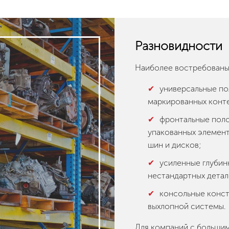
Разновидности
Наиболее востребованы 
универсальные по
маркированных конт
фронтальные поло
упакованных элемент
шин и дисков;
усиленные глубин
нестандартных детал
консольные конст
выхлопной системы.
Для компаний с больши