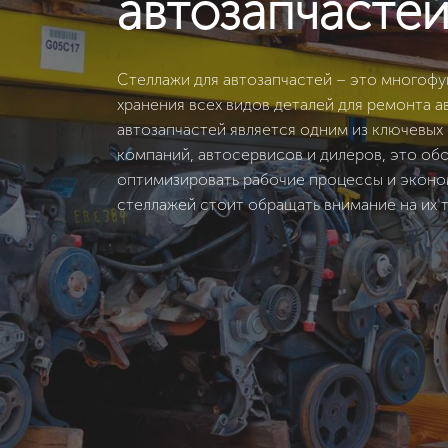
автозапчастей
Стеллажи для автозапчастей – это многоф
хранения всех видов деталей для ремонта а
автозапчастей является одним из ключевы
компаний, автосервисов и дилеров, это об
оптимизировать рабочие процессы и эконо
стеллажей стоит обращать внимание на их 