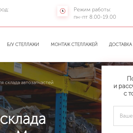
род:
Режим работы:
а
пн-пт 8.00-19.00
Б/У СТЕЛЛАЖИ
МОНТАЖ СТЕЛЛАЖЕЙ
ДОСТАВКА
П
ля склада автозапчастей
и расс
с т
 склада