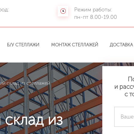
род:
Режим работы:
а
пн-пт 8.00-19.00
Б/У СТЕЛЛАЖИ
МОНТАЖ СТЕЛЛАЖЕЙ
ДОСТАВКА
П
й склад из стеллажей
и расс
с т
склад из