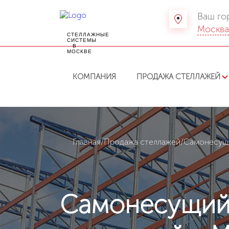
Ваш го
Москв
СТЕЛЛАЖНЫЕ
СИСТЕМЫ
В
МОСКВЕ
КОМПАНИЯ
ПРОДАЖА СТЕЛЛАЖЕЙ
Главная
/
Продажа стеллажей
/
Самонесущи
Самонесущий 