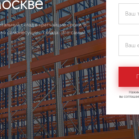
Москве
тальный склад в кратчайшие сроки. В
тво самонесущего склада. Это самый
Нажим
вы соглашае